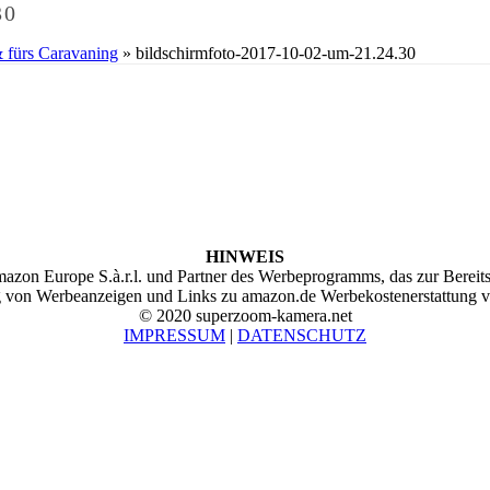
30
& fürs Caravaning
»
bildschirmfoto-2017-10-02-um-21.24.30
HINWEIS
on Europe S.à.r.l. und Partner des Werbeprogramms, das zur Bereitst
ng von Werbeanzeigen und Links zu amazon.de Werbekostenerstattung v
© 2020 superzoom-kamera.net
IMPRESSUM
|
DATENSCHUTZ