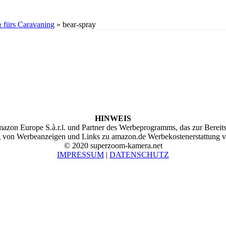
& fürs Caravaning
»
bear-spray
HINWEIS
on Europe S.à.r.l. und Partner des Werbeprogramms, das zur Bereitst
ng von Werbeanzeigen und Links zu amazon.de Werbekostenerstattung v
© 2020 superzoom-kamera.net
IMPRESSUM
|
DATENSCHUTZ